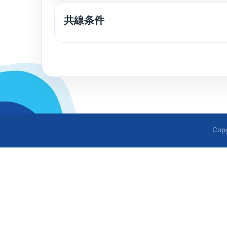
共線条件
Cop