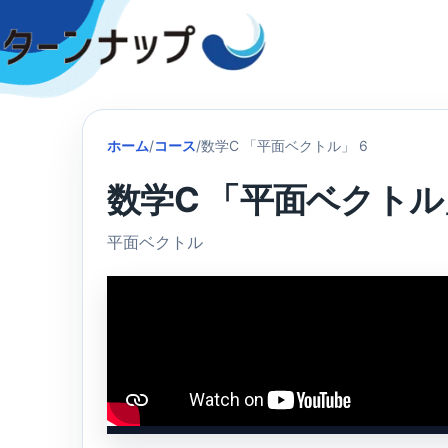
Skip
to
content
ホーム
/
コース
/
数学C 「平面ベクトル」 6
数学C 「平面ベクトル
平面ベクトル