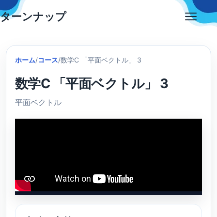
Skip
ターンナップ
to
Open
content
menu
ホーム
/
コース
/
数学C 「平面ベクトル」 3
数学C 「平面ベクトル」 3
平面ベクトル