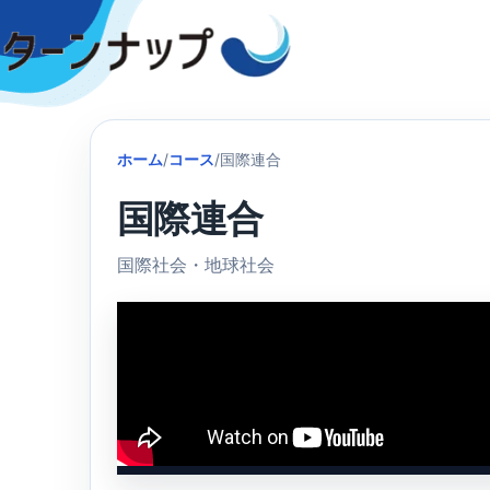
Skip
to
content
ホーム
/
コース
/
国際連合
国際連合
国際社会・地球社会