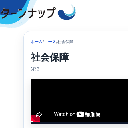
Skip
to
content
ホーム
/
コース
/
社会保障
社会保障
経済