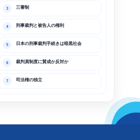
三審制
3
刑事裁判と被告人の権利
4
日本の刑事裁判手続きは暗黒社会
5
裁判員制度に賛成か反対か
6
司法権の独立
7