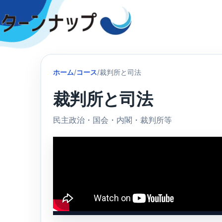
Skip
to
content
ホーム
/
コース
/
裁判所と司法
裁判所と司法
民主政治・国会・内閣・裁判所等