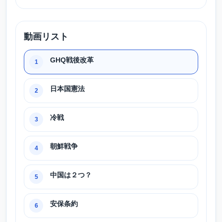
動画リスト
GHQ戦後改革
1
日本国憲法
2
冷戦
3
朝鮮戦争
4
中国は２つ？
5
安保条約
6