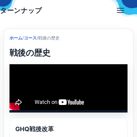
Skip
ターンナップ
to
Open
content
menu
ホーム
/
コース
/
戦後の歴史
戦後の歴史
GHQ戦後改革