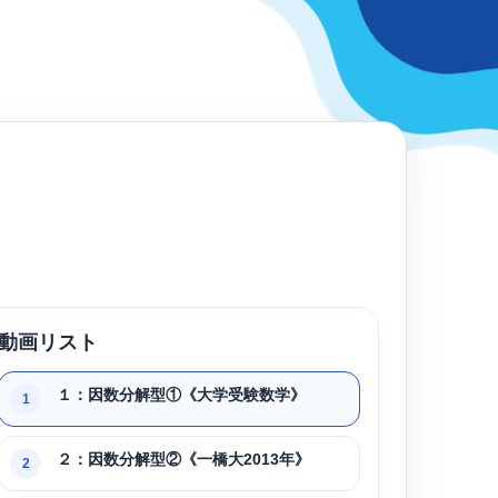
動画リスト
１：因数分解型①《大学受験数学》
1
２：因数分解型②《一橋大2013年》
2