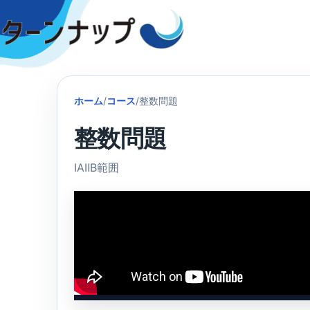
Skip
to
content
ホーム
/
コース
/
整数問題
整数問題
ⅠAⅡB範囲