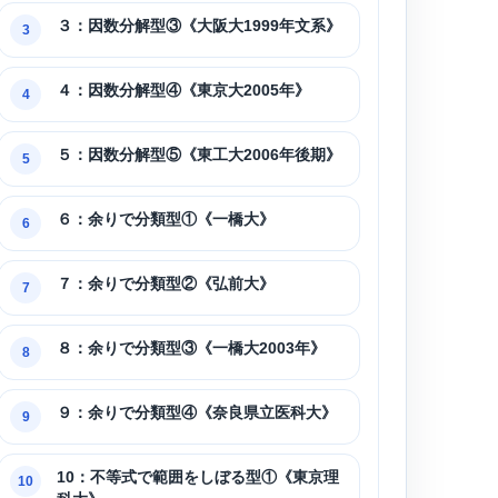
３：因数分解型③《大阪大1999年文系》
3
４：因数分解型④《東京大2005年》
4
５：因数分解型⑤《東工大2006年後期》
5
６：余りで分類型①《一橋大》
6
７：余りで分類型②《弘前大》
7
８：余りで分類型③《一橋大2003年》
8
９：余りで分類型④《奈良県立医科大》
9
10：不等式で範囲をしぼる型①《東京理
10