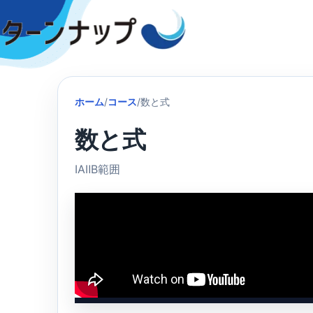
Skip
to
content
ホーム
/
コース
/
数と式
数と式
ⅠAⅡB範囲