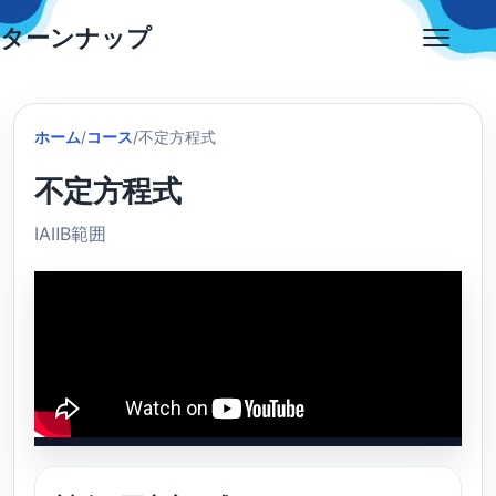
Skip
ターンナップ
to
Open
content
menu
ホーム
/
コース
/
不定方程式
不定方程式
ⅠAⅡB範囲