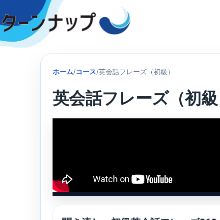
Skip
to
content
ホーム
/
コース
/
英会話フレーズ（初級）
英会話フレーズ（初級