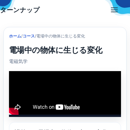
Skip
ターンナップ
to
Open
content
menu
ホーム
/
コース
/
電場中の物体に生じる変化
電場中の物体に生じる変化
電磁気学