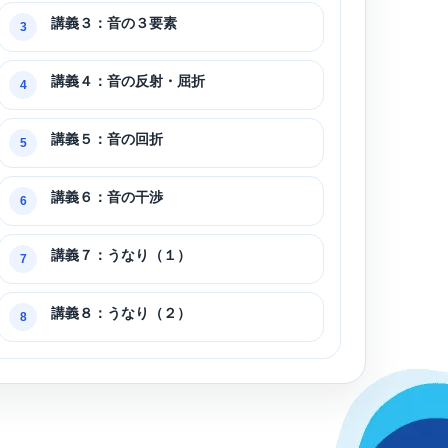
講義３：音の３要素
3
講義４：音の反射・屈折
4
講義５：音の回折
5
講義６：音の干渉
6
講義７：うなり（１）
7
講義８：うなり（２）
8