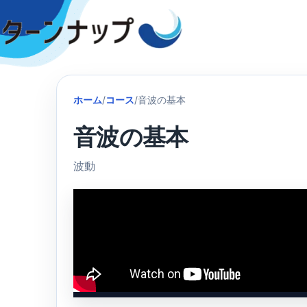
Skip
to
content
ホーム
/
コース
/
音波の基本
音波の基本
波動