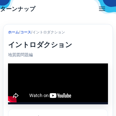
Skip
ターンナップ
to
Open
content
menu
ホーム
/
コース
/
イントロダクション
イントロダクション
地質図問題編