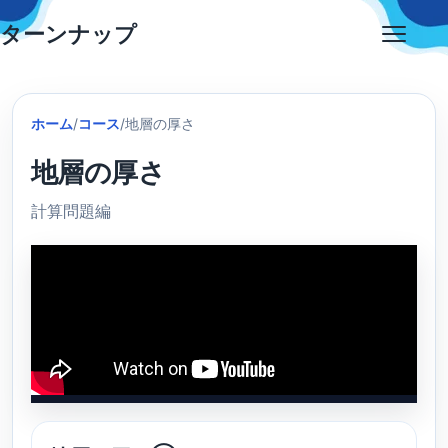
Skip
ターンナップ
to
Open
content
menu
ホーム
/
コース
/
地層の厚さ
地層の厚さ
計算問題編