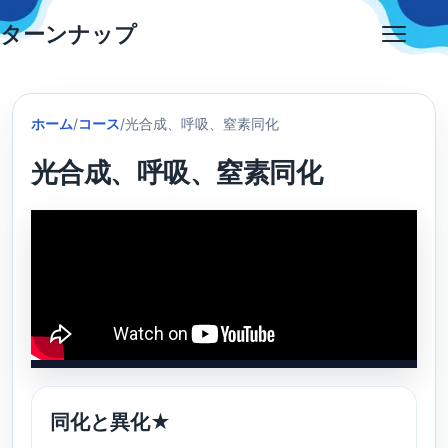
Skip
ターンナップ
to
Open
content
menu
ホーム
/
コース
/
光合成、呼吸、窒素同化
光合成、呼吸、窒素同化
同化と異化★