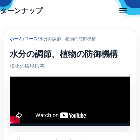
Skip
ターンナップ
to
Open
content
menu
ホーム
/
コース
/
水分の調節、植物の防御機構
水分の調節、植物の防御機構
植物の環境応答