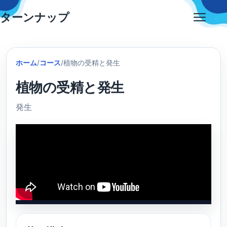
Skip
ターンナップ
to
Open
content
menu
ホーム
/
コース
/
植物の受精と発生
植物の受精と発生
発生