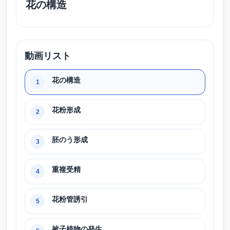
花の構造
動画リスト
花の構造
1
花粉形成
2
胚のう形成
3
重複受精
4
花粉管誘引
5
被子植物の発生