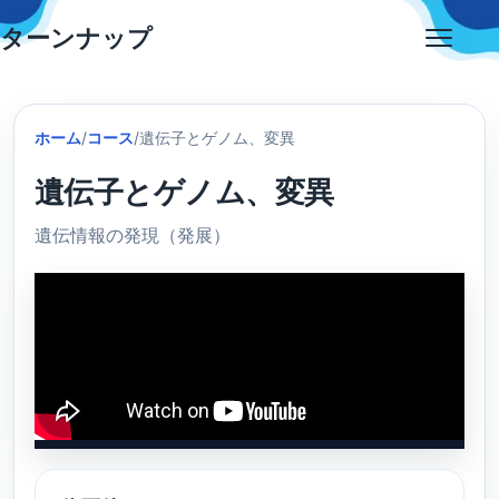
Skip
ターンナップ
to
Open
content
menu
ホーム
/
コース
/
遺伝子とゲノム、変異
遺伝子とゲノム、変異
遺伝情報の発現（発展）