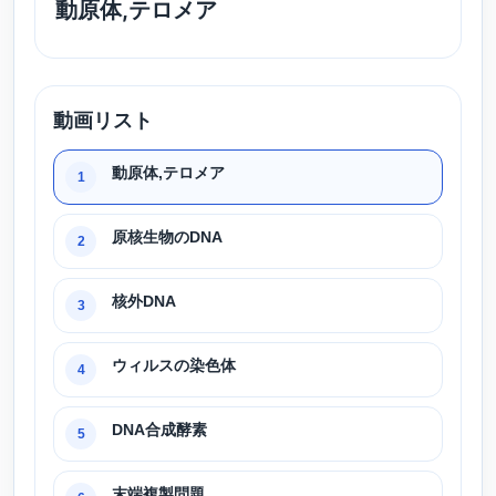
動原体,テロメア
動画リスト
動原体,テロメア
1
原核生物のDNA
2
核外DNA
3
ウィルスの染色体
4
DNA合成酵素
5
末端複製問題