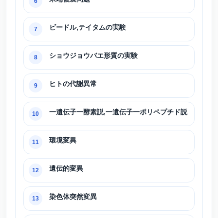
6
ビードル,テイタムの実験
7
ショウジョウバエ形質の実験
8
ヒトの代謝異常
9
一遺伝子一酵素説,一遺伝子一ポリペプチド説
10
環境変異
11
遺伝的変異
12
染色体突然変異
13