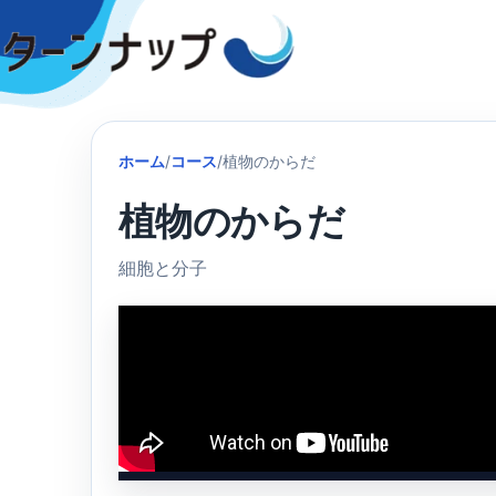
Skip
to
content
ホーム
/
コース
/
植物のからだ
植物のからだ
細胞と分子