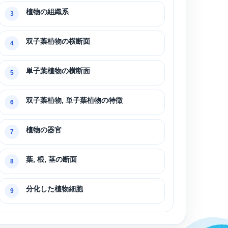
植物の組織系
3
双子葉植物の横断面
4
単子葉植物の横断面
5
双子葉植物, 単子葉植物の特徴
6
植物の器官
7
葉, 根, 茎の断面
8
分化した植物細胞
9