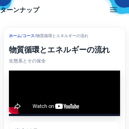
Skip
ターンナップ
to
Open
content
menu
ホーム
/
コース
/
物質循環とエネルギーの流れ
物質循環とエネルギーの流れ
生態系とその保全