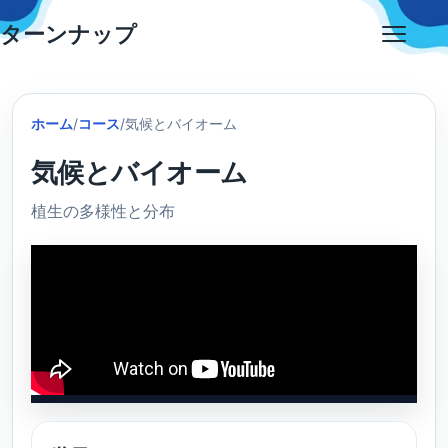
Skip
ターンナップ
to
Open
content
menu
ホーム
/
コース
/
気候とバイオーム
気候とバイオーム
植生の多様性と分布