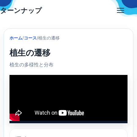
Skip
ターンナップ
to
Open
content
menu
ホーム
/
コース
/
植生の遷移
植生の遷移
植生の多様性と分布