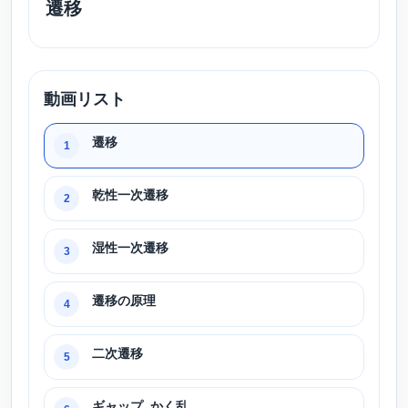
遷移
動画リスト
遷移
1
乾性一次遷移
2
湿性一次遷移
3
遷移の原理
4
二次遷移
5
ギャップ, かく乱