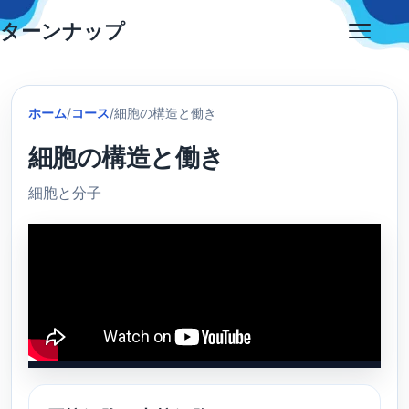
Skip
ターンナップ
to
Open
content
menu
ホーム
/
コース
/
細胞の構造と働き
細胞の構造と働き
細胞と分子