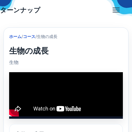
Skip
ターンナップ
to
Open
content
menu
ホーム
/
コース
/
生物の成長
生物の成長
生物