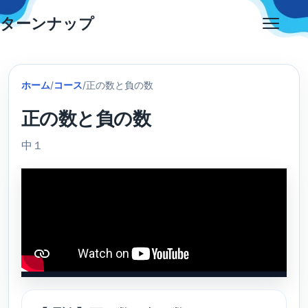
Skip
ターンナップ
to
Open
content
menu
ホーム
/
コース
/
正の数と負の数
正の数と負の数
中１