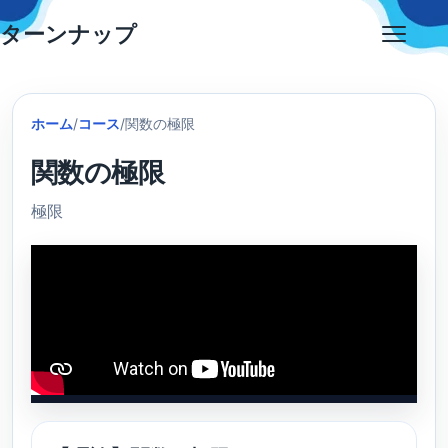
Skip
ターンナップ
to
Open
content
menu
ホーム
/
コース
/
関数の極限
関数の極限
極限