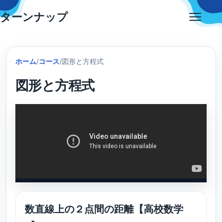
Skip
ターンナップ
to
Open
content
menu
ホーム
/
コース
/
図形と方程式
図形と方程式
数直線上の２点間の距離【高校数学