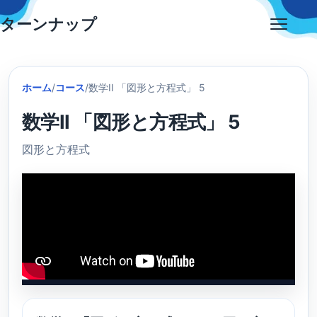
Skip
ターンナップ
to
Open
content
menu
ホーム
/
コース
/
数学II 「図形と方程式」 5
数学II 「図形と方程式」 5
図形と方程式