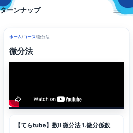
Skip
ターンナップ
to
Open
content
menu
ホーム
/
コース
/
微分法
微分法
【てらtube】数Ⅱ 微分法 1.微分係数