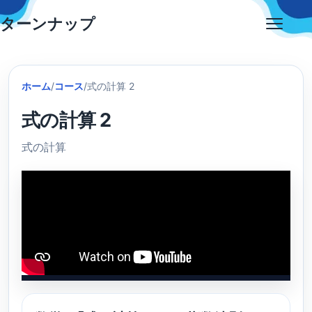
Skip
ターンナップ
to
Open
content
menu
ホーム
/
コース
/
式の計算 2
式の計算 2
式の計算