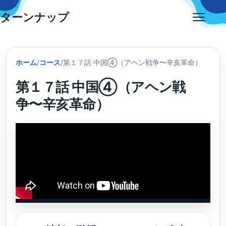
Skip
ターンナップ
to
Open
content
menu
ホーム
/
コース
/
第１７話 中国④（アヘン戦争〜辛亥革命）
第１７話 中国④（アヘン戦
争〜辛亥革命）