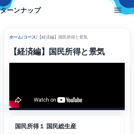
Skip
ターンナップ
to
Open
content
menu
ホーム
/
コース
/
【経済編】国民所得と景気
【経済編】国民所得と景気
国民所得１ 国民総生産