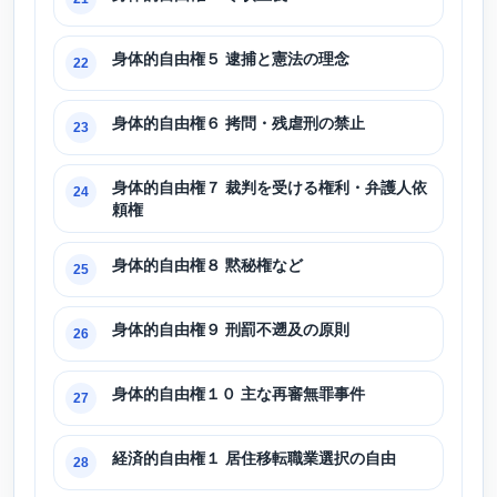
身体的自由権５ 逮捕と憲法の理念
22
身体的自由権６ 拷問・残虐刑の禁止
23
身体的自由権７ 裁判を受ける権利・弁護人依
24
頼権
身体的自由権８ 黙秘権など
25
身体的自由権９ 刑罰不遡及の原則
26
身体的自由権１０ 主な再審無罪事件
27
経済的自由権１ 居住移転職業選択の自由
28