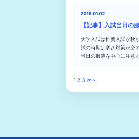
2015.01.02
【記事】入試当日の
大学入試は推薦入試が秋
試の時期は寒さ対策が必
当日の服装を中心に注意すべ
1
2
3
次へ
投
稿
の
ペ
ー