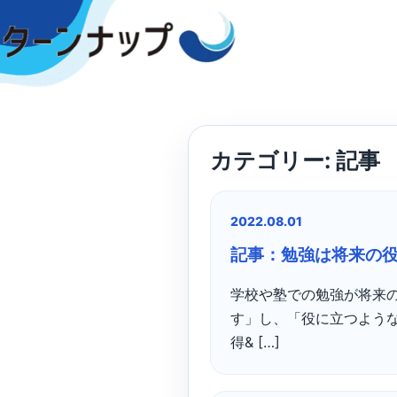
Skip
to
content
カテゴリー:
記事
2022.08.01
記事：勉強は将来の
学校や塾での勉強が将来
す」し、「役に立つよう
得& […]